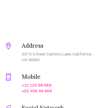
Home
Programação
Address
Artigos
Aprovados
2270 S Real Camino Lake California,
US 90967
Comissões
Mobile
Blog
+12 123 68 688
+52 459 49 999
Social Network